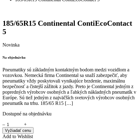
185/65R15 Continental ContiEcoContact
5
Novinka
Na objednávku
Pneumatiky sú základným kontaktným bodom medzi vozidlom a
vozovkou. Nemecká firma Continental sa snaží zabezpečiť, aby
pneumatiky vždy poskytovali vynikajúce brzdenie, maximálnu
bezpečnosť a čistejší zážitok z jazdy. Preto je Continental jedným z
popredných výrobcov osobných a ľahkých nákladných pneumatík v
Európe. Sú tiež jedným z najväčších svetových výrobcov osobných
pneumatík na trhu. 185/65 R15 […]
Dostupné na objednávku
–
+
Vyžiadať cenu
Add to Wishlist