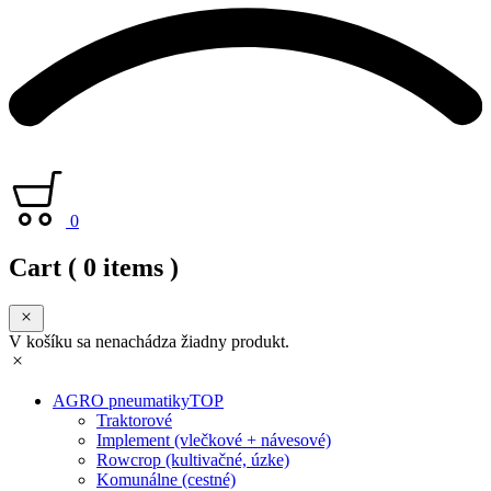
0
Cart
( 0 items )
V košíku sa nenachádza žiadny produkt.
AGRO pneumatiky
TOP
Traktorové
Implement (vlečkové + návesové)
Rowcrop (kultivačné, úzke)
Komunálne (cestné)