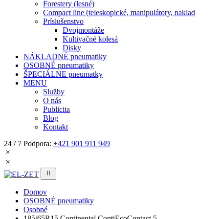
Forestery (lesné)
Compact line (teleskopické, manipulátory, naklad
Príslušenstvo
Dvojmontáže
Kultivačné kolesá
Disky
NÁKLADNÉ pneumatiky
OSOBNÉ pneumatiky
ŠPECIÁLNE pneumatky
MENU
Služby
O nás
Publicita
Blog
Kontakt
24 / 7 Podpora:
+421 901 911 949
Domov
OSOBNÉ pneumatiky
Osobné
185/65R15 Continental ContiEcoContact 5