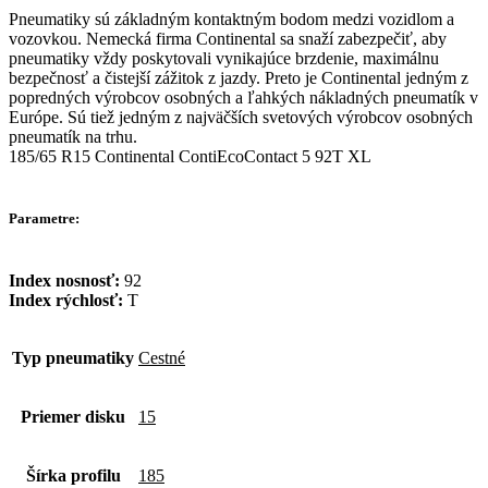
Pneumatiky sú základným kontaktným bodom medzi vozidlom a
vozovkou. Nemecká firma Continental sa snaží zabezpečiť, aby
pneumatiky vždy poskytovali vynikajúce brzdenie, maximálnu
bezpečnosť a čistejší zážitok z jazdy. Preto je Continental jedným z
popredných výrobcov osobných a ľahkých nákladných pneumatík v
Európe. Sú tiež jedným z najväčších svetových výrobcov osobných
pneumatík na trhu.
185/65 R15 Continental ContiEcoContact 5 92T XL
Parametre:
Index nosnosť:
92
Index rýchlosť:
T
Typ pneumatiky
Cestné
Priemer disku
15
Šírka profilu
185