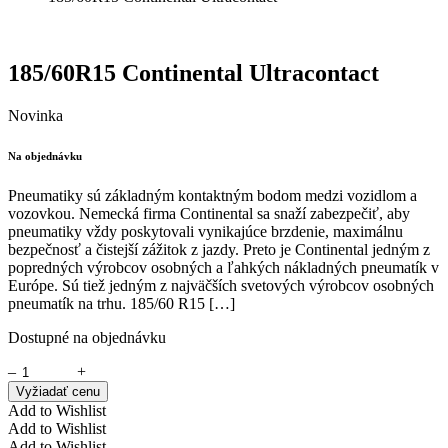
185/60R15 Continental Ultracontact
Novinka
Na objednávku
Pneumatiky sú základným kontaktným bodom medzi vozidlom a
vozovkou. Nemecká firma Continental sa snaží zabezpečiť, aby
pneumatiky vždy poskytovali vynikajúce brzdenie, maximálnu
bezpečnosť a čistejší zážitok z jazdy. Preto je Continental jedným z
popredných výrobcov osobných a ľahkých nákladných pneumatík v
Európe. Sú tiež jedným z najväčších svetových výrobcov osobných
pneumatík na trhu. 185/60 R15 […]
Dostupné na objednávku
–
+
Vyžiadať cenu
Add to Wishlist
Add to Wishlist
Add to Wishlist