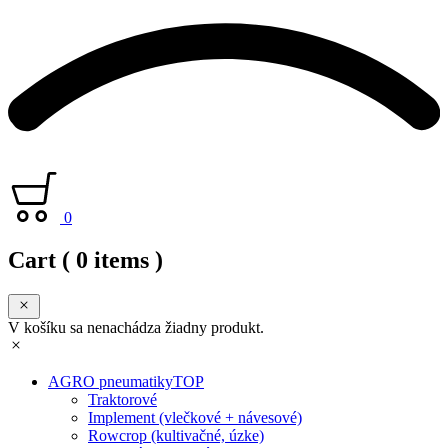
0
Cart
( 0 items )
V košíku sa nenachádza žiadny produkt.
AGRO pneumatiky
TOP
Traktorové
Implement (vlečkové + návesové)
Rowcrop (kultivačné, úzke)