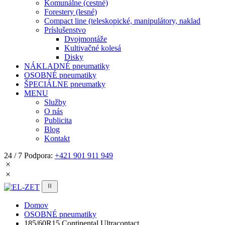
Komunálne (cestné)
Forestery (lesné)
Compact line (teleskopické, manipulátory, naklad
Príslušenstvo
Dvojmontáže
Kultivačné kolesá
Disky
NÁKLADNÉ pneumatiky
OSOBNÉ pneumatiky
ŠPECIÁLNE pneumatky
MENU
Služby
O nás
Publicita
Blog
Kontakt
24 / 7 Podpora:
+421 901 911 949
Domov
OSOBNÉ pneumatiky
185/60R15 Continental Ultracontact