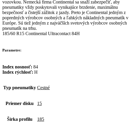
vozovkou. Nemecká firma Continental sa snaží zabezpečiť, aby
pneumatiky vždy poskytovali vynikajúce brzdenie, maximálnu
bezpečnosť a čistejší zážitok z jazdy. Preto je Continental jedným z
popredných výrobcov osobných a ľahkých nákladných pneumatík v
Európe. Sú tiež jedným z najväčších svetových výrobcov osobných
pneumatík na trhu.
185/60 R15 Continental Ultracontact 84H
Parametre:
Index nosnosť:
84
Index rýchlosť:
H
Typ pneumatiky
Cestné
Priemer disku
15
Šírka profilu
185