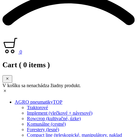
0
Cart
( 0 items )
V košíku sa nenachádza žiadny produkt.
AGRO pneumatiky
TOP
Traktorové
Implement (vlečkové + návesové)
Rowcrop (kultivačné, úzke)
Komunálne (cestné)
Forestery (lesné)
Compact line (teleskopické, manipulátory, naklad