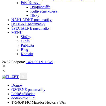
Príslušenstvo
Dvojmontáže
Kultivačné kolesá
Disky
NÁKLADNÉ pneumatiky
OSOBNÉ pneumatiky
ŠPECIÁLNE pneumatky
MENU
Služby
O nás
Publicita
Blog
Kontakt
24 / 7 Podpora:
+421 901 911 949
Domov
OSOBNÉ pneumatiky
Lahké nákladne
dodávkove "C"
175/65R14C Matador Hectorra VAn