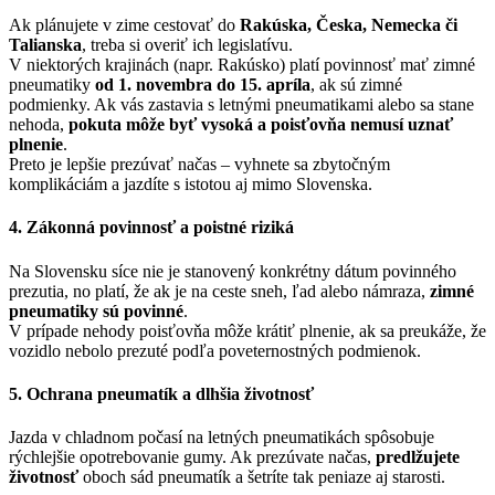
Ak plánujete v zime cestovať do
Rakúska, Česka, Nemecka či
Talianska
, treba si overiť ich legislatívu.
V niektorých krajinách (napr. Rakúsko) platí povinnosť mať zimné
pneumatiky
od 1. novembra do 15. apríla
, ak sú zimné
podmienky. Ak vás zastavia s letnými pneumatikami alebo sa stane
nehoda,
pokuta môže byť vysoká a poisťovňa nemusí uznať
plnenie
.
Preto je lepšie prezúvať načas – vyhnete sa zbytočným
komplikáciám a jazdíte s istotou aj mimo Slovenska.
4. Zákonná povinnosť a poistné riziká
Na Slovensku síce nie je stanovený konkrétny dátum povinného
prezutia, no platí, že ak je na ceste sneh, ľad alebo námraza,
zimné
pneumatiky sú povinné
.
V prípade nehody poisťovňa môže krátiť plnenie, ak sa preukáže, že
vozidlo nebolo prezuté podľa poveternostných podmienok.
5. Ochrana pneumatík a dlhšia životnosť
Jazda v chladnom počasí na letných pneumatikách spôsobuje
rýchlejšie opotrebovanie gumy. Ak prezúvate načas,
predlžujete
životnosť
oboch sád pneumatík a šetríte tak peniaze aj starosti.