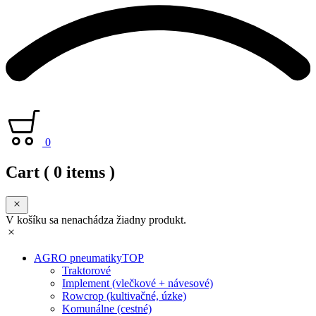
0
Cart
( 0 items )
V košíku sa nenachádza žiadny produkt.
AGRO pneumatiky
TOP
Traktorové
Implement (vlečkové + návesové)
Rowcrop (kultivačné, úzke)
Komunálne (cestné)