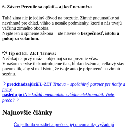
6. Záver: Prezutie sa oplatí – aj keď nezamŕza
Tuhá zima nie je jediný dôvod na prezutie. Zimné pneumatiky sú
navrhnuté pre chlad, vlhko a nestále podmienky, ktoré u nás trvajú
väčšinu zimného obdobia.
Nejde len o splnenie zákona – ide hlavne o
bezpečnosť, istotu a
pokoj za volantom
.
💡
Tip od EL-ZET Trnava:
Nečakaj na prvý mráz – objednaj sa na prezutie včas.
V našom servise ti skontrolujeme tlak, hĺbku dezénu aj celkový stav
pneumatík, aby si mal istotu, že tvoje auto je pripravené na zimnú
sezónu.
Navigácia
predchádzajúci
EL-ZET Trnava – spoľahlivý partner pre flotily a
firmy
v
nasledujúci
Nie každá pneumatika zvládne elektromobil. Viete,
článku
prečo?
Najnovšie články
Čo je flotila vozidiel a prečo si jej pneumatiky vyžadujú