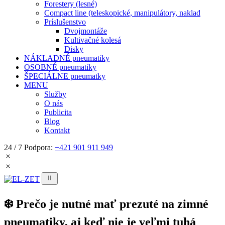
Forestery (lesné)
Compact line (teleskopické, manipulátory, naklad
Príslušenstvo
Dvojmontáže
Kultivačné kolesá
Disky
NÁKLADNÉ pneumatiky
OSOBNÉ pneumatiky
ŠPECIÁLNE pneumatky
MENU
Služby
O nás
Publicita
Blog
Kontakt
24 / 7 Podpora:
+421 901 911 949
❄️ Prečo je nutné mať prezuté na zimné
pneumatiky, aj keď nie je veľmi tuhá