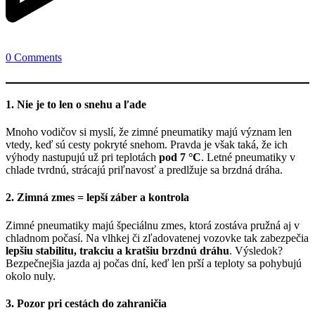
0 Comments
1. Nie je to len o snehu a ľade
Mnoho vodičov si myslí, že zimné pneumatiky majú význam len
vtedy, keď sú cesty pokryté snehom. Pravda je však taká, že ich
výhody nastupujú už pri teplotách
pod 7 °C
. Letné pneumatiky v
chlade tvrdnú, strácajú priľnavosť a predlžuje sa brzdná dráha.
2. Zimná zmes = lepší záber a kontrola
Zimné pneumatiky majú špeciálnu zmes, ktorá zostáva pružná aj v
chladnom počasí. Na vlhkej či zľadovatenej vozovke tak zabezpečia
lepšiu stabilitu, trakciu a kratšiu brzdnú dráhu
. Výsledok?
Bezpečnejšia jazda aj počas dní, keď len prší a teploty sa pohybujú
okolo nuly.
3. Pozor pri cestách do zahraničia