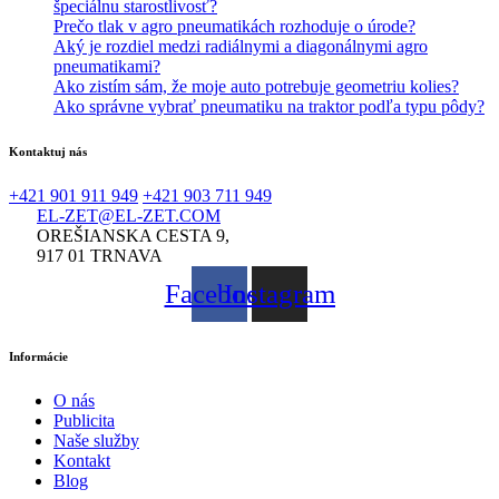
špeciálnu starostlivosť?
Prečo tlak v agro pneumatikách rozhoduje o úrode?
Aký je rozdiel medzi radiálnymi a diagonálnymi agro
pneumatikami?
Ako zistím sám, že moje auto potrebuje geometriu kolies?
Ako správne vybrať pneumatiku na traktor podľa typu pôdy?
Kontaktuj nás
+421 901 911 949
+421 903 711 949
EL-ZET@EL-ZET.COM
OREŠIANSKA CESTA 9,
917 01 TRNAVA
Facebook
Instagram
Informácie
O nás
Publicita
Naše služby
Kontakt
Blog